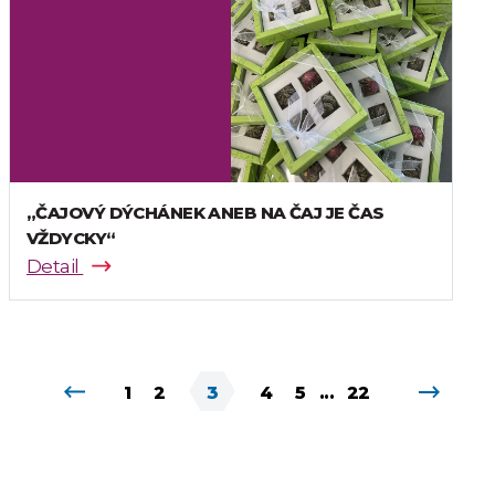
„ČAJOVÝ DÝCHÁNEK ANEB NA ČAJ JE ČAS
VŽDYCKY“
Detail
1
2
3
4
5
...
22