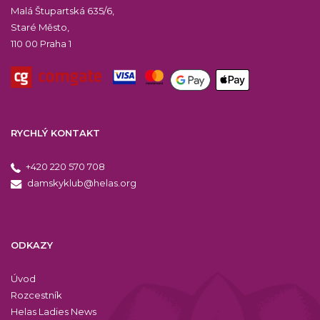
Malá Štupartská 635/6,
Staré Město,
110 00 Praha 1
RYCHLÝ KONTAKT
+420 220 570 708
damskyklub@helas.org
ODKAZY
Úvod
Rozcestník
Helas Ladies News