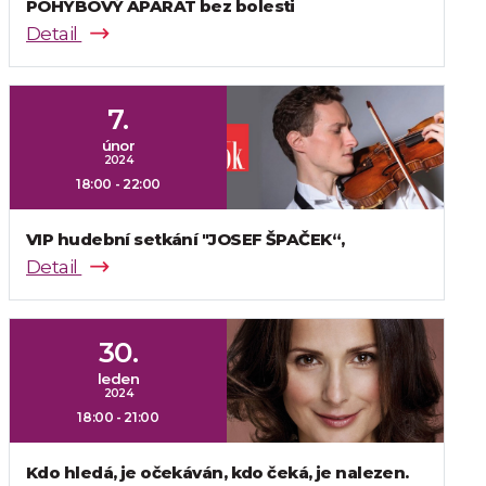
POHYBOVÝ APARÁT bez bolesti
Detail
7.
únor
2024
18:00 - 22:00
VIP hudební setkání "JOSEF ŠPAČEK“,
Detail
30.
leden
2024
18:00 - 21:00
Kdo hledá, je očekáván, kdo čeká, je nalezen.