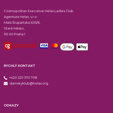
Cosmopolitan Executive Helas Ladies Club
Agentura Helas, s.r.o.
Malá Štupartská 635/6,
Staré Město,
110 00 Praha 1
RYCHLÝ KONTAKT
+420 220 570 708
damskyklub@helas.org
ODKAZY