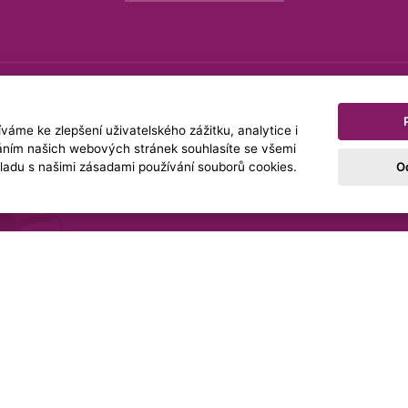
áme ke zlepšení uživatelského zážitku, analytice i
váním našich webových stránek souhlasíte se všemi
O
ladu s našimi zásadami používání souborů cookies.
Ý KONTAKT
ODKAZY
0 220 570 708
Úvod
skyklub@helas.org
Rozcestník
Helas Ladies News
Kalendář akcí
Videogalerie
Benefity
Eshop
Platební způsoby a doprava