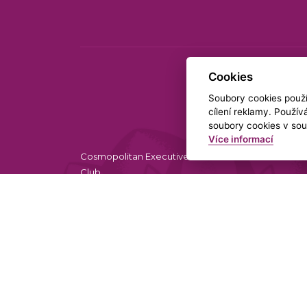
Cookies
Soubory cookies použív
cílení reklamy. Použí
soubory cookies v sou
Více informací
Cosmopolitan Executive Helas Ladies
RYCHL
Club
Agentura Helas, s.r.o.
+42
Malá Štupartská 635/6,
dam
Staré Město,
110 00 Praha 1