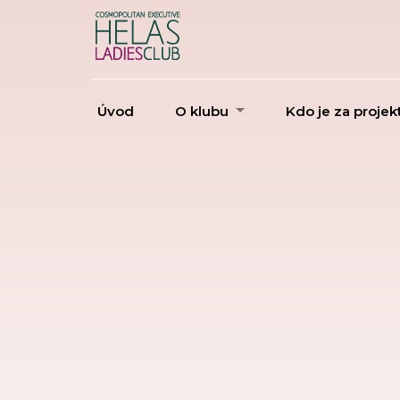
Úvod
O klubu
Kdo je za proje