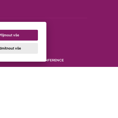
Příjmout vše
dmítnout vše
AKTUÁLNÍ KONFERENCE