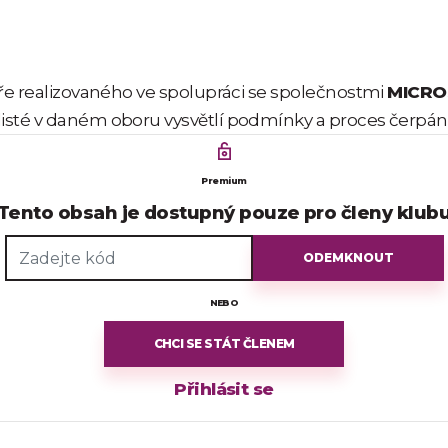
ře realizovaného ve spolupráci se společnostmi
MICRO
isté v daném oboru vysvětlí podmínky a proces čerpání
ské platformy Helas patří pomoc, efektivní podpora, šíř
oblastech. Aktuálně doporučujeme využít příležitosti a
Premium
Tento obsah je dostupný pouze pro členy klub
ODEMKNOUT
NEBO
CHCI SE STÁT ČLENEM
Přihlásit se