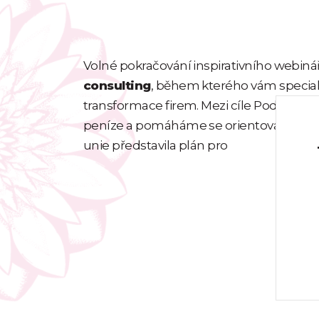
Volné pokračování inspirativního webiná
consulting
, během kterého vám special
transformace firem. Mezi cíle Podnikatel
peníze a pomáháme se orientovat v mnoha 
unie představila plán pro