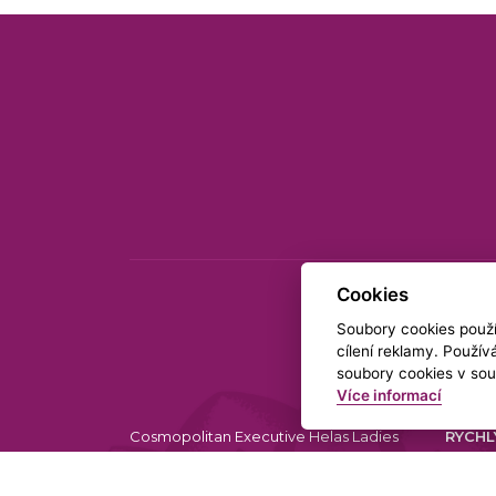
Cookies
Soubory cookies použív
cílení reklamy. Použí
soubory cookies v sou
Více informací
Cosmopolitan Executive Helas Ladies
RYCHL
Club
Agentura Helas, s.r.o.
+42