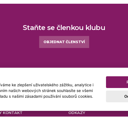
Staňte se členkou klubu
OBJEDNAT ČLENSTVÍ
áme ke zlepšení uživatelského zážitku, analytice i
váním našich webových stránek souhlasíte se všemi
O
ladu s našimi zásadami používání souborů cookies.
Ý KONTAKT
ODKAZY
0 220 570 708
Úvod