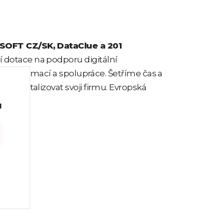
SOFT CZ/SK,
DataClue a 201
 dotace na podporu digitální
ení informací a spolupráce. Šetříme čas a
 digitalizovat svoji firmu. Evropská
u