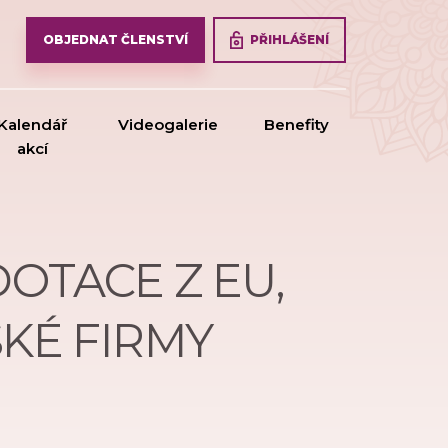
PŘIHLÁŠENÍ
OBJEDNAT ČLENSTVÍ
Kalendář
Videogalerie
Benefity
akcí
DOTACE Z EU,
SKÉ FIRMY