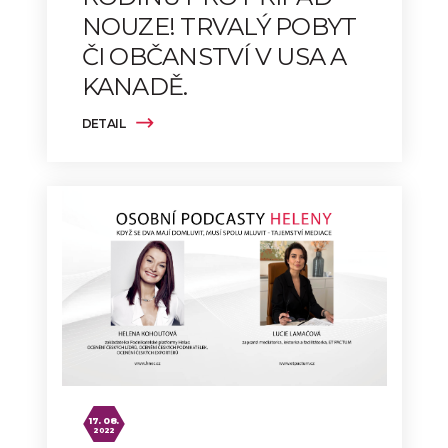
NOUZE! TRVALÝ POBYT
ČI OBČANSTVÍ V USA A
KANADĚ.
DETAIL
17. 08.
2022