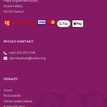
Malá Štupartská 635/6,
Staré Město,
110 00 Praha 1
RYCHLÝ KONTAKT
+420 220 570 708
damskyklub@helas.org
ODKAZY
Úvod
Rozcestník
Helas Ladies News
Kalendář akcí