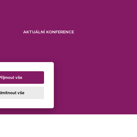
AKTUÁLNÍ KONFERENCE
Příjmout vše
dmítnout vše