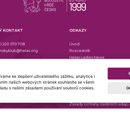
Ý KONTAKT
ODKAZY
0 220 570 708
Úvod
skyklub@helas.org
Rozcestník
Helas Ladies News
Kalendář akcí
Videogalerie
áme ke zlepšení uživatelského zážitku, analytice i
Benefity
váním našich webových stránek souhlasíte se všemi
Eshop
O
ladu s našimi zásadami používání souborů cookies.
Platební způsoby a doprava
Osobní podcast
Zásady ochrany osobních údajů