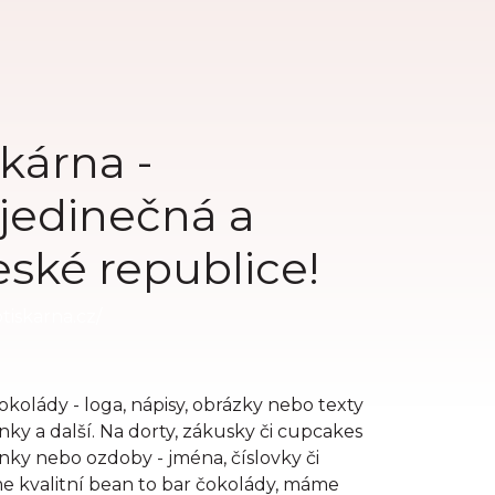
kárna -
, jedinečná a
eské republice!
tiskarna.cz/
kolády - loga, nápisy, obrázky nebo texty
ky a další. Na dorty, zákusky či cupcakes
ánky nebo ozdoby - jména, číslovky či
e kvalitní bean to bar čokolády, máme