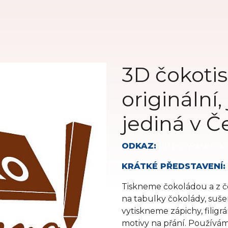
3D čokotis
originální
jediná v Č
ODKAZ:
https://www.coko
KRÁTKÉ PŘEDSTAVENÍ:
Tiskneme čokoládou a z čo
na tabulky čokolády, sušen
vytiskneme zápichy, filigr
motivy na přání. Používám