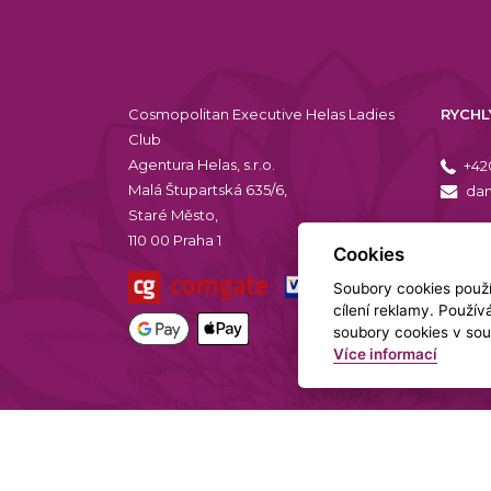
Cosmopolitan Executive Helas Ladies
RYCHL
Club
Agentura Helas, s.r.o.
+42
Malá Štupartská 635/6,
dam
Staré Město,
110 00 Praha 1
Cookies
Soubory cookies použív
cílení reklamy. Použí
soubory cookies v sou
Více informací
Copyright 2026 HELAS