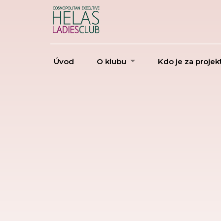
Úvod
O klubu
Kdo je za proje