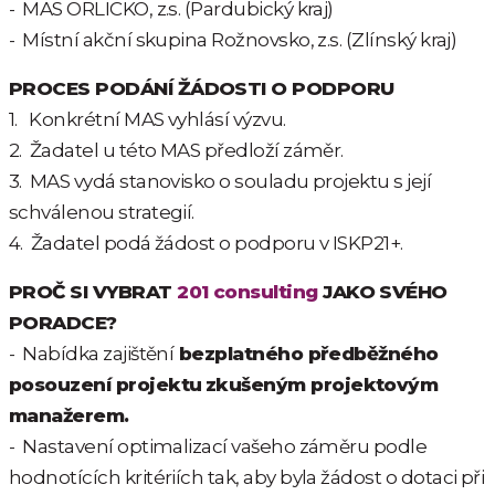
- MAS ORLICKO, z.s. (Pardubický kraj)
- Místní akční skupina Rožnovsko, z.s. (Zlínský kraj)
PROCES PODÁNÍ ŽÁDOSTI O PODPORU
1. Konkrétní MAS vyhlásí výzvu.
2. Žadatel u této MAS předloží záměr.
3. MAS vydá stanovisko o souladu projektu s její
schválenou strategií.
4. Žadatel podá žádost o podporu v ISKP21+.
PROČ SI VYBRAT
201 consulting
JAKO SVÉHO
PORADCE?
- Nabídka zajištění
bezplatného předběžného
posouzení projektu
zkušeným projektovým
manažerem.
- Nastavení optimalizací vašeho záměru podle
hodnotících kritériích tak, aby byla žádost o dotaci při