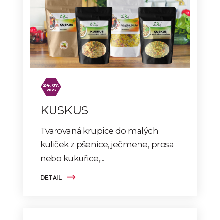
24. 07.
2026
KUSKUS
Tvarovaná krupice do malých
kuliček z pšenice, ječmene, prosa
nebo kukuřice,...
DETAIL