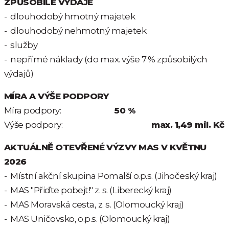
ZPŮSOBILÉ VÝDAJE
- dlouhodobý hmotný majetek
- dlouhodobý nehmotný majetek
- služby
- nepřímé náklady (do max. výše 7 % způsobilých
výdajů)
MÍRA A VÝŠE PODPORY
Míra podpory:
50 %
Výše podpory:
max. 1,49 mil. Kč
AKTUÁLNĚ OTEVŘENÉ VÝZVY MAS V KVĚTNU
2026
- Místní akční skupina Pomalší o.p.s. (Jihočeský kraj)
- MAS "Přiďte pobejt!" z. s. (Liberecký kraj)
- MAS Moravská cesta, z. s. (Olomoucký kraj)
- MAS Uničovsko, o.p.s. (Olomoucký kraj)