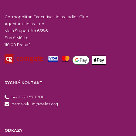
Cosmopolitan Executive Helas Ladies Club
Agentura Helas, s.r.o.
Malá Štupartská 635/6,
Staré Město,
110 00 Praha 1
RYCHLÝ KONTAKT
+420 220 570 708
damskyklub@helas.org
ODKAZY