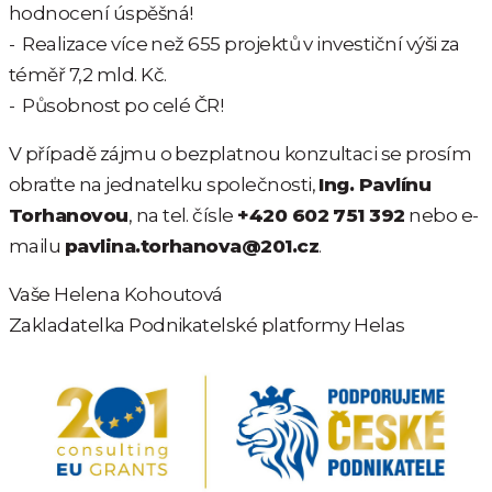
hodnocení úspěšná!
- Realizace více než 655 projektů v investiční výši za
téměř 7,2 mld. Kč.
- Působnost po celé ČR!
V případě zájmu o bezplatnou konzultaci se prosím
obraťte na jednatelku společnosti,
Ing. Pavlínu
Torhanovou
, na tel. čísle
+420 602 751 392
nebo e-
mailu
pavlina.torhanova@201.cz
.
Vaše Helena Kohoutová
Zakladatelka Podnikatelské platformy Helas