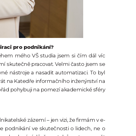
iraci pro podnikání?
Během mého VŠ studia jsem si čím dál víc
mí skutečně pracovat. Velmi často jsem se
vné nástroje a nasadit automatizaci. To byl
át na Katedře informačního inženýrství na
 pořád pohybuji na pomezí akademické sféry
ikatelské zázemí – jen vizi, že firmám v e-
e podnikání ve skutečnosti o lidech, ne o