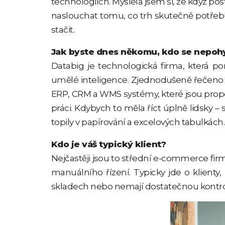
technologiích. Myslela jsem si, že když pos
naslouchat tomu, co trh skutečně potřebuj
stačit.
Jak byste dnes někomu, kdo se nepohyb
Databig je technologická firma, která 
umělé inteligence. Zjednodušeně řečeno – 
ERP, CRM a WMS systémy, které jsou propoj
práci. Kdybych to měla říct úplně lidsky –
topily v papírování a excelových tabulkách.
Kdo je váš typický klient?
Nejčastěji jsou to střední e-commerce firmy
manuálního řízení. Typicky jde o klienty, 
skladech nebo nemají dostatečnou kontro