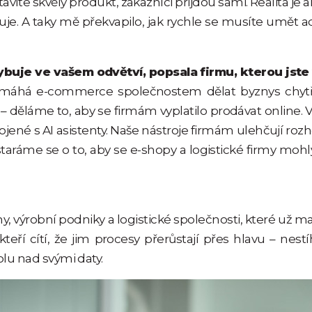
tavíte skvělý produkt, zákazníci přijdou sami. Realita je
e. A taky mě překvapilo, jak rychle se musíte umět ada
uje ve vašem odvětví, popsala firmu, kterou jste
pomáhá e-commerce společnostem dělat byznys chytř
děláme to, aby se firmám vyplatilo prodávat online. Vyv
ené s AI asistenty. Naše nástroje firmám ulehčují rozho
 staráme se o to, aby se e-shopy a logistické firmy moh
, výrobní podniky a logistické společnosti, které už ma
kteří cítí, že jim procesy přerůstají přes hlavu – nestí
lu nad svými daty.