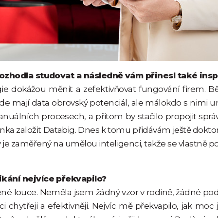
 rozhodla studovat a následně vám přinesl také insp
ogie dokážou měnit a zefektivňovat fungování firem. 
e mají data obrovský potenciál, ale málokdo s nimi u
 manuálních procesech, a přitom by stačilo propojit sprá
ka založit Databig. Dnes k tomu přidávám ještě doktor
ý je zaměřený na umělou inteligenci, takže se vlastně
ikání nejvíce překvapilo?
ené louce. Neměla jsem žádný vzor v rodině, žádné podn
hytřeji a efektivněji. Nejvíc mě překvapilo, jak moc j