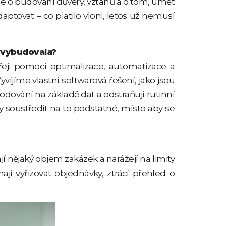
 ale o budování důvěry, vztahů a o tom, umět
ptovat – co platilo vloni, letos už nemusí
 vybudovala?
eji pomocí optimalizace, automatizace a
íjíme vlastní softwarová řešení, jako jsou
dování na základě dat a odstraňují rutinní
ly soustředit na to podstatné, místo aby se
jí nějaký objem zakázek a narážejí na limity
hají vyřizovat objednávky, ztrácí přehled o