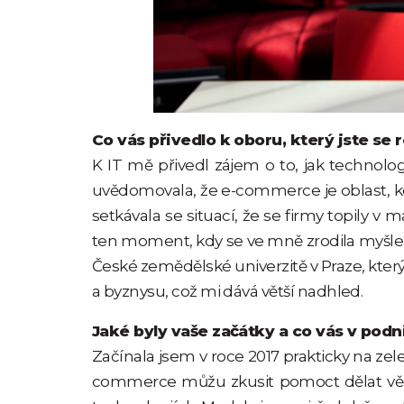
Co vás přivedlo k oboru, který jste se
K IT mě přivedl zájem o to, jak technol
uvědomovala, že e-commerce je oblast, kd
setkávala se situací, že se firmy topily v
ten moment, kdy se ve mně zrodila myšlen
České zemědělské univerzitě v Praze, kter
a byznysu, což mi dává větší nadhled.
Jaké byly vaše začátky a co vás v podn
Začínala jsem v roce 2017 prakticky na zel
commerce můžu zkusit pomoct dělat věci c