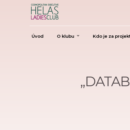
Úvod
O klubu
Kdo je za proje
„DATAB