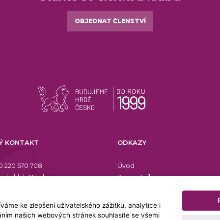
OBJEDNAT ČLENSTVÍ
Ý KONTAKT
ODKAZY
0 220 570 708
Úvod
skyklub@helas.org
Rozcestník
Helas Ladies News
Kalendář akcí
áme ke zlepšení uživatelského zážitku, analytice i
Videogalerie
váním našich webových stránek souhlasíte se všemi