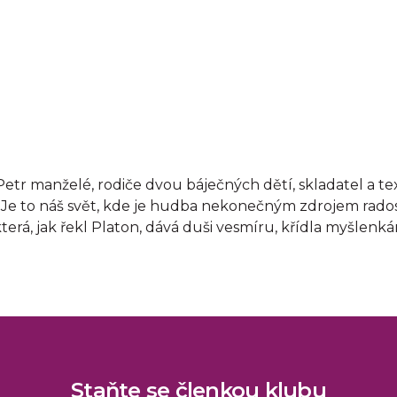
etr manželé, rodiče dvou báječných dětí, skladatel a te
Je to náš svět, kde je hudba nekonečným zdrojem radosti, 
rá, jak řekl Platon, dává duši vesmíru, křídla myšlenkám
Staňte se členkou klubu