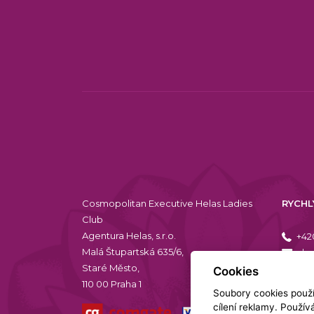
Cosmopolitan Executive Helas Ladies
RYCHL
Club
Agentura Helas, s.r.o.
+42
Malá Štupartská 635/6,
dam
Staré Město,
Cookies
110 00 Praha 1
Soubory cookies použív
cílení reklamy. Použí