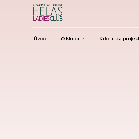
Úvod
O klubu
Kdo je za proje