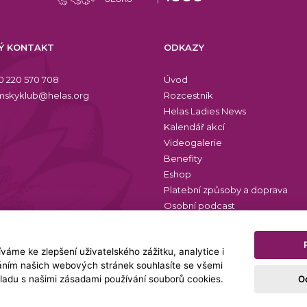
Ý KONTAKT
ODKAZY
0 220 570 708
Úvod
skyklub@helas.org
Rozcestník
Helas Ladies News
Kalendář akcí
Videogalerie
Benefity
Eshop
Platební způsoby a doprava
Osobní podcast
Zásady ochrany osobních údajů
áme ke zlepšení uživatelského zážitku, analytice i
váním našich webových stránek souhlasíte se všemi
O
ladu s našimi zásadami používání souborů cookies.