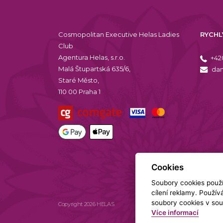
Cosmopolitan Executive Helas Ladies
RYCHL
Club
Agentura Helas, s.r.o.
+42
Malá Štupartská 635/6,
dam
Staré Město,
110 00 Praha 1
Cookies
Soubory cookies použív
cílení reklamy. Použí
soubory cookies v sou
Copyright 2026 HELAS
Více informací