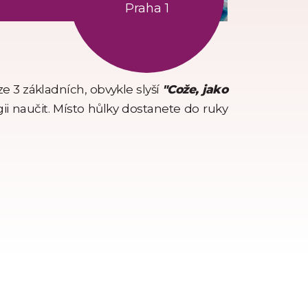
Praha 1
ze 3 základních, obvykle slyší
"Cože, jako
agii naučit. Místo hůlky dostanete do ruky