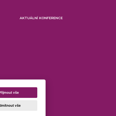
AKTUÁLNÍ KONFERENCE
Příjmout vše
dmítnout vše