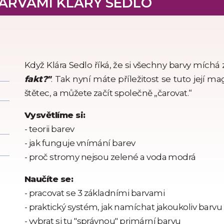
ARVAMI KLÁRY SEDLO
Když Klára Sedlo říká, že si všechny barvy míchá 
fakt?"
. Tak nyní máte příležitost se tuto její m
štětec, a můžete začít společně „čarovat.“
Vysvětlíme si:
- teorii barev
- jak funguje vnímání barev
- proč stromy nejsou zelené a voda modrá
Naučíte se:
- pracovat se 3 základními barvami
- praktický systém, jak namíchat jakoukoliv barvu
- vybrat si tu "správnou" primární barvu