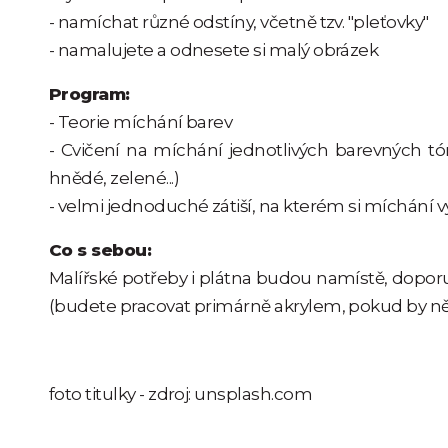
- namíchat různé odstíny, včetně tzv. "pleťovky"
- namalujete a odnesete si malý obrázek
Program:
- Teorie míchání barev
- Cvičení na míchání jednotlivých barevných tó
hnědé, zelené...)
- velmi jednoduché zátiší, na kterém si míchání v
Co s sebou:
Malířské potřeby i plátna budou namístě, doporu
(budete pracovat primárně akrylem, pokud by něk
foto titulky - zdroj: unsplash.com