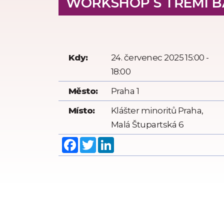
WORKSHOP S TŘEMI B
Kdy:
24. červenec 2025 15:00 -
18:00
Město:
Praha 1
Místo:
Klášter minoritů Praha,
Malá Štupartská 6
Facebook
Twitter
LinkedIn