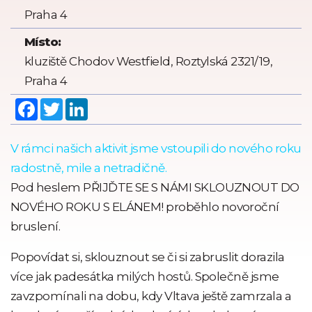
Praha 4
Místo:
kluziště Chodov Westfield, Roztylská 2321/19,
Praha 4
Facebook
Twitter
LinkedIn
V rámci našich aktivit jsme vstoupili do nového roku
radostně, mile a netradičně.
Pod heslem PŘIJĎTE SE S NÁMI SKLOUZNOUT DO
NOVÉHO ROKU S ELÁNEM! proběhlo novoroční
bruslení.
Popovídat si, sklouznout se či si zabruslit dorazila
více jak padesátka milých hostů. Společně jsme
zavzpomínali na dobu, kdy Vltava ještě zamrzala a