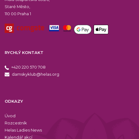
Staré Město,
110 00 Praha 1
RYCHLÝ KONTAKT
+420 220 570 708
damskyklub@helas.org
ODKAZY
Úvod
Rozcestník
Helas Ladies News
Kalendář akcí