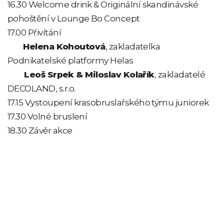
16.30 Welcome drink & Originální skandinávské
pohoštění v Lounge Bo Concept
17.00 Přivítání
Helena Kohoutová
, zakladatelka
Podnikatelské platformy Helas
Leoš Srpek & Miloslav Kolařík
, zakladatelé
DECOLAND, s.r.o.
17.15 Vystoupení krasobruslařského týmu juniorek
17.30 Volné bruslení
18.30 Závěr akce