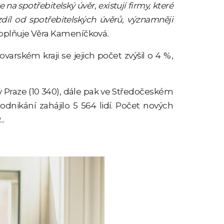
a spotřebitelský úvěr, existují firmy, které
zdíl od spotřebitelských úvěrů, významněji
oplňuje Věra Kameníčková
.
ovarském kraji se jejich počet zvýšil o 4 %,
v Praze (10 340), dále pak ve Středočeském
podnikání zahájilo 5 564 lidí. Počet nových
..