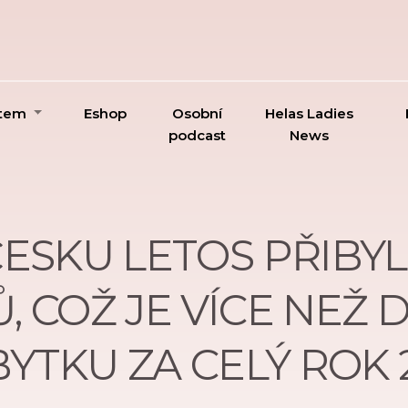
ktem
Eshop
Osobní
Helas Ladies
podcast
News
 ČESKU LETOS PŘIBYL
, COŽ JE VÍCE NEŽ
BYTKU ZA CELÝ ROK 