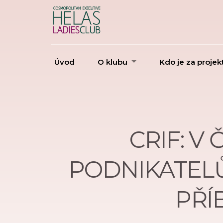
Úvod
O klubu
Kdo je za proje
CRIF: V
PODNIKATELŮ
PŘÍ