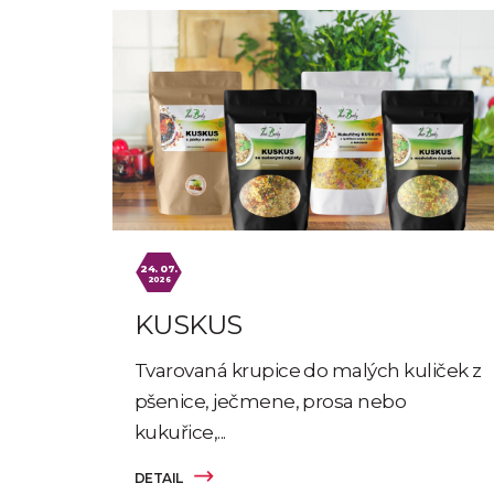
24. 07.
2026
KUSKUS
Tvarovaná krupice do malých kuliček z
pšenice, ječmene, prosa nebo
kukuřice,...
DETAIL