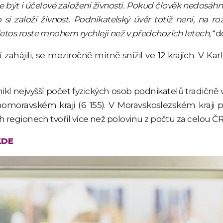
t i účelové založení živnosti. Pokud člověk nedosáhne n
si založí živnost. Podnikatelský úvěr totiž není, na ro
etos roste mnohem rychleji než v předchozích letech,“
d
zahájili, se meziročně mírně snížil ve 12 krajích. V Karl
kl nejvyšší počet fyzických osob podnikatelů tradičně 
 Jihomoravském kraji (6 155). V Moravskoslezském kraji 
 regionech tvořil více než polovinu z počtu za celou ČR.
ZDE