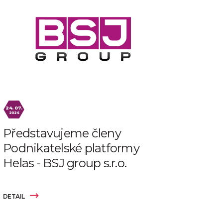
24. 07.
2026
Představujeme členy
Podnikatelské platformy
Helas - BSJ group s.r.o.
DETAIL