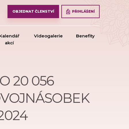
PŘIHLÁŠENÍ
OBJEDNAT ČLENSTVÍ
Kalendář
Videogalerie
Benefity
akcí
O 20 056
 DVOJNÁSOBEK
2024