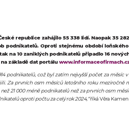
ské republice zahájilo 55 338 lidí. Naopak 35 282
ob podnikatelů. Oproti stejnému období loňského 
 tak na 10 zaniklých podnikatelů připadlo 16 nových
 na základě dat portálu
www.informaceofirmach.c
914 podnikatelů, což byl zatím nejvyšší počet za měsíc v
hájili. Za prvních osm měsíců letošního roku meziročně m
íce než 21 000 méně podnikatelů než za prvních osm měsí
ikatelů oproti počtu za celý rok 2024,“
říká Věra Kamení