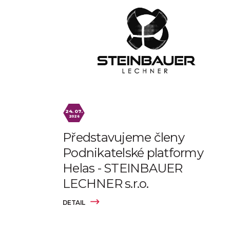
24. 07.
2026
Představujeme členy
Podnikatelské platformy
Helas - STEINBAUER
LECHNER s.r.o.
DETAIL