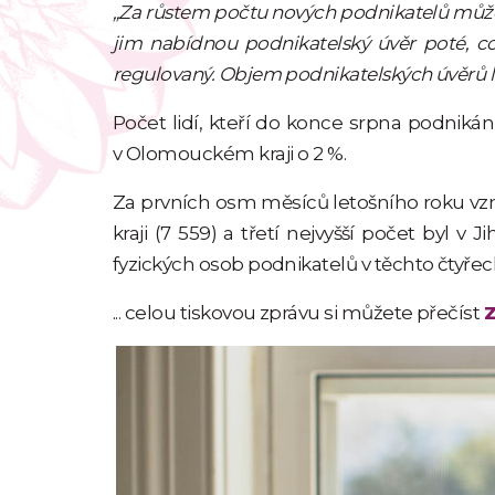
„Za růstem počtu nových podnikatelů může bý
jim nabídnou podnikatelský úvěr poté, co 
regulovaný. Objem podnikatelských úvěrů l
Počet lidí, kteří do konce srpna podnikání 
v Olomouckém kraji o 2 %.
Za prvních osm měsíců letošního roku vzni
kraji (7 559) a třetí nejvyšší počet byl v
fyzických osob podnikatelů v těchto čtyřech
... celou tiskovou zprávu si můžete přečíst