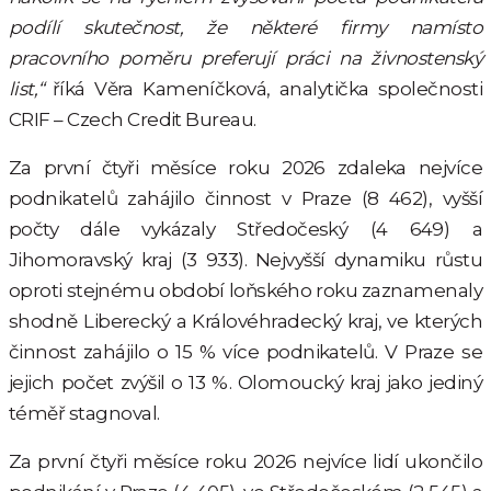
podílí skutečnost, že některé firmy namísto
pracovního poměru preferují práci na živnostenský
list,“
říká Věra Kameníčková, analytička společnosti
CRIF – Czech Credit Bureau.
Za první čtyři měsíce roku 2026 zdaleka nejvíce
podnikatelů zahájilo činnost v Praze (8 462), vyšší
počty dále vykázaly Středočeský (4 649) a
Jihomoravský kraj (3 933). Nejvyšší dynamiku růstu
oproti stejnému období loňského roku zaznamenaly
shodně Liberecký a Královéhradecký kraj, ve kterých
činnost zahájilo o 15 % více podnikatelů. V Praze se
jejich počet zvýšil o 13 %. Olomoucký kraj jako jediný
téměř stagnoval.
Za první čtyři měsíce roku 2026 nejvíce lidí ukončilo