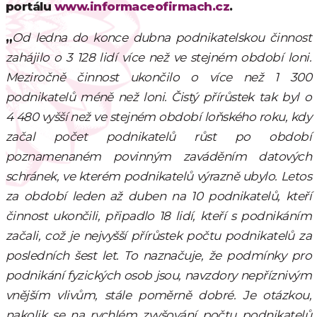
portálu
www.informaceofirmach.cz
.
„
Od ledna do konce dubna podnikatelskou činnost
zahájilo o 3 128 lidí více než ve stejném období loni.
Meziročně činnost ukončilo o více než 1 300
podnikatelů méně než loni. Čistý přírůstek tak byl o
4 480 vyšší než ve stejném období loňského roku, kdy
začal počet podnikatelů růst po období
poznamenaném povinným zaváděním datových
schránek, ve kterém podnikatelů výrazně ubylo. Letos
za období leden až duben na 10 podnikatelů, kteří
činnost ukončili, připadlo 18 lidí, kteří s podnikáním
začali, což je nejvyšší přírůstek počtu podnikatelů za
posledních šest let. To naznačuje, že podmínky pro
podnikání fyzických osob jsou, navzdory nepříznivým
vnějším vlivům, stále poměrně dobré. Je otázkou,
nakolik se na rychlém zvyšování počtu podnikatelů