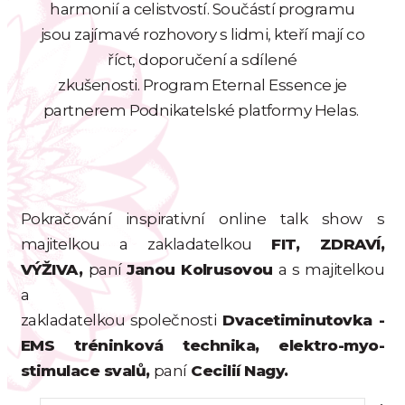
harmonií a celistvostí. Součástí programu
jsou zajímavé rozhovory s lidmi, kteří mají co
říct, doporučení a sdílené
zkušenosti. Program Eternal Essence je
partnerem Podnikatelské platformy Helas.
Pokračování inspirativní online talk show s
majitelkou a zakladatelkou
FIT, ZDRAVÍ,
VÝŽIVA,
paní
Janou Kolrusovou
a s majitelkou
a
zakladatelkou společnosti
Dvacetiminutovka -
EMS tréninková technika, elektro-myo-
stimulace svalů,
paní
Cecilií Nagy.