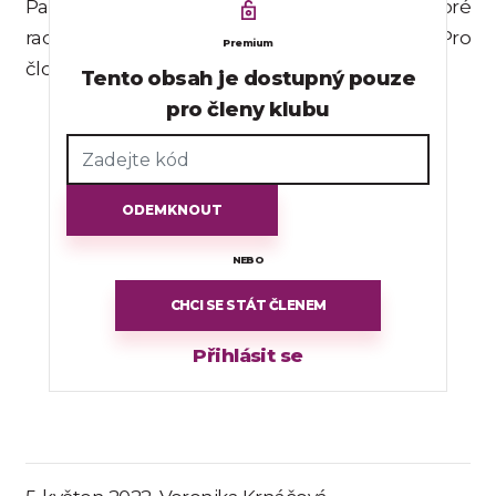
Paní Jana Kolrusová ráda předává lidem dobré
rady, zkušenosti a podává pomocnou ruku. Pro
Premium
člověka je
Tento obsah je dostupný pouze
pro členy klubu
ODEMKNOUT
NEBO
CHCI SE STÁT ČLENEM
Přihlásit se