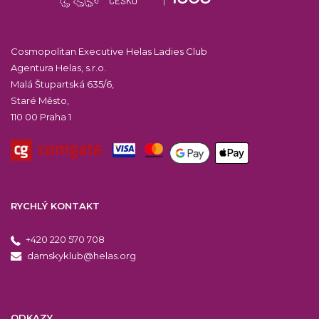
Cosmopolitan Executive Helas Ladies Club
Agentura Helas, s.r.o.
Malá Štupartská 635/6,
Staré Město,
110 00 Praha 1
RYCHLÝ KONTAKT
+420 220 570 708
damskyklub@helas.org
ODKAZY